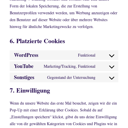
Form der lokalen Speicherung, die zur Erstellung von
Benutzerprofilen verwendet werden, um Werbung anzuzeigen oder
den Benutzer auf dieser Website oder über mehrere Websites
hinweg für ähnliche Marketingzwecke zu verfolgen.
6. Platzierte Cookies
WordPress
Funktional
Consent
to
YouTube
Marketing/Tracking, Funktional
Consent
service
to
Sonstiges
Gegenstand der Untersuchung
wordpress
Consent
service
to
7. Einwilligung
youtube
service
sonstiges
Wenn du unsere Website das erste Mal besuchst, zeigen wir dir ein
Pop-Up mit einer Erklärung über Cookies. Sobald du auf
„Einstellungen speichern“ klickst, gibst du uns deine Einwilligung
alle von dir gewählten Kategorien von Cookies und Plugins wie in