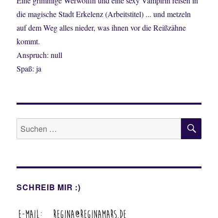
Eine grimmige Werwölfin und eine sexy Vampirin reisen in
die magische Stadt Erkelenz (Arbeitstitel) ... und metzeln
auf dem Weg alles nieder, was ihnen vor die Reißzähne
kommt.
Anspruch: null
Spaß: ja
SU
Suche
nach:
SCHREIB MIR :)