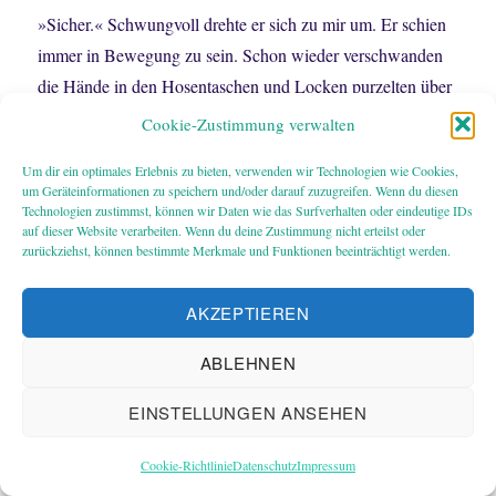
»Sicher.« Schwungvoll drehte er sich zu mir um. Er schien
immer in Bewegung zu sein. Schon wieder verschwanden
die Hände in den Hosentaschen und Locken purzelten über
seine Stirn. Er war das absolute Gegenteil von mir. Er war
Cookie-Zustimmung verwalten
nicht unsichtbar, er war überwältigend. Als trüge er ein
Um dir ein optimales Erlebnis zu bieten, verwenden wir Technologien wie Cookies,
Übermaß an Lebensenergie in sich, als würde sein Körper
um Geräteinformationen zu speichern und/oder darauf zuzugreifen. Wenn du diesen
gleich auseinanderplatzen, weil er bis zum Anschlag damit
Technologien zustimmst, können wir Daten wie das Surfverhalten oder eindeutige IDs
auf dieser Website verarbeiten. Wenn du deine Zustimmung nicht erteilst oder
gefüllt war. Sein Gesicht war eine einzige Verschwendung.
zurückziehst, können bestimmte Merkmale und Funktionen beeinträchtigt werden.
So viel Schönheit hätte für ein Dutzend andere Männer
gereicht.
AKZEPTIEREN
»Sag ihnen nicht, dass ich im Knast war«, bat ich
ABLEHNEN
widerwillig.
Die Tür ging auf und Timéo trat heraus. Licht fiel über die
EINSTELLUNGEN ANSEHEN
Treppenstufen und zauberte goldene Reflexe in Alain
Rouanets Rabenfederhaare.
Cookie-Richtlinie
Datenschutz
Impressum
Fragend sah er mich an.