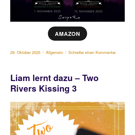
AMAZON
Veröffentlicht
Kategorien
zu
29. Oktober 2025
Allgemein
Schreibe einen Kommentar
am
Verliebt
in
White
Liam lernt dazu – Two
Woods
Rivers Kissing 3