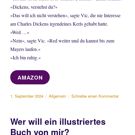
»Dickens, verstehst du?«
»Das will ich nicht verstehen«, sagte Vic, die nie Interesse
am Charles Dickens irgendeines Kerls gehabt hatte.
»Weil …«
»Nein«, sagte Vic. »Red weiter und du kannst bis zum
Mayers laufen.«
»Ich bin ruhig.«
AMAZON
Veröffentlicht
Kategorien
zu
1. September 2024
Allgemein
Schreibe einen Kommentar
am
Liam
lernt
dazu
Wer will ein illustriertes
–
Two
Buch von mir?
Rivers