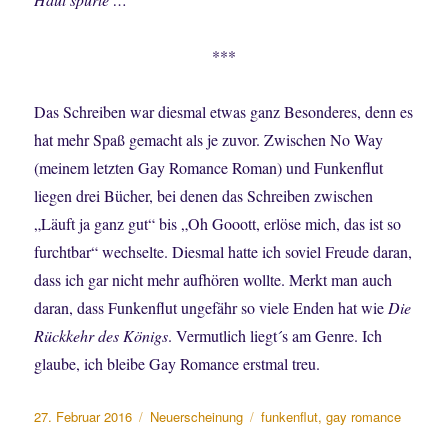
***
Das Schreiben war diesmal etwas ganz Besonderes, denn es
hat mehr Spaß gemacht als je zuvor. Zwischen No Way
(meinem letzten Gay Romance Roman) und Funkenflut
liegen drei Bücher, bei denen das Schreiben zwischen
„Läuft ja ganz gut“ bis „Oh Gooott, erlöse mich, das ist so
furchtbar“ wechselte. Diesmal hatte ich soviel Freude daran,
dass ich gar nicht mehr aufhören wollte. Merkt man auch
daran, dass Funkenflut ungefähr so viele Enden hat wie
Die
Rückkehr des Königs
. Vermutlich liegt´s am Genre. Ich
glaube, ich bleibe Gay Romance erstmal treu.
Veröffentlicht
Kategorien
Schlagwörter
27. Februar 2016
Neuerscheinung
funkenflut
,
gay romance
am