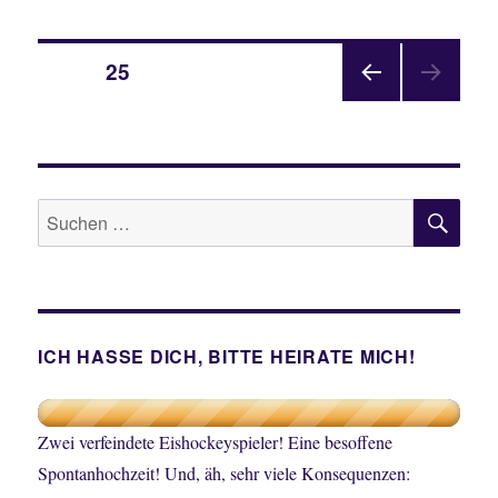
Beitragsnavigation
SEITE
25
VOR
HERI
GE
SEIT
E
SU
Suche
nach:
ICH HASSE DICH, BITTE HEIRATE MICH!
Zwei verfeindete Eishockeyspieler! Eine besoffene
Spontanhochzeit! Und, äh, sehr viele Konsequenzen: