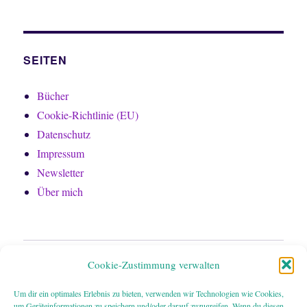
SEITEN
Bücher
Cookie-Richtlinie (EU)
Datenschutz
Impressum
Newsletter
Über mich
Home
Cookie-Zustimmung verwalten
Bücher
Um dir ein optimales Erlebnis zu bieten, verwenden wir Technologien wie Cookies,
um Geräteinformationen zu speichern und/oder darauf zuzugreifen. Wenn du diesen