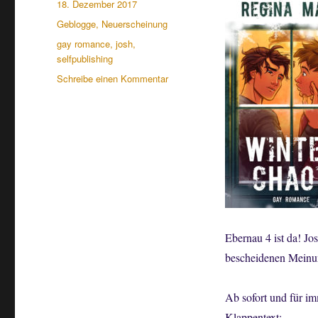
Veröffentlicht
18. Dezember 2017
am
Kategorien
Geblogge
,
Neuerscheinung
Schlagwörter
gay romance
,
josh
,
selfpublishing
zu
Schreibe einen Kommentar
„Ebernau
4:
Winterchaot“
Leseprobe
und
Cover
Ebernau 4 ist da! Jo
bescheidenen Meinun
Ab sofort und für im
Klappentext: