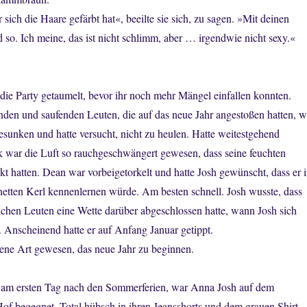
 sich die Haare gefärbt hat«, beeilte sie sich, zu sagen. »Mit deinen
o. Ich meine, das ist nicht schlimm, aber … irgendwie nicht sexy.«
die Party getaumelt, bevor ihr noch mehr Mängel einfallen konnten.
den und saufenden Leuten, die auf das neue Jahr angestoßen hatten, w
gesunken und hatte versucht, nicht zu heulen. Hatte weitestgehend
 war die Luft so rauchgeschwängert gewesen, dass seine feuchten
t hatten. Dean war vorbeigetorkelt und hatte Josh gewünscht, dass er 
netten Kerl kennenlernen würde. Am besten schnell. Josh wusste, dass
ichen Leuten eine Wette darüber abgeschlossen hatte, wann Josh sich
 Anscheinend hatte er auf Anfang Januar getippt.
sene Art gewesen, das neue Jahr zu beginnen.
am ersten Tag nach den Sommerferien, war Anna Josh auf dem
of begegnet. Total hübsch in ihren Jeansshorts und dem grauen Shirt.