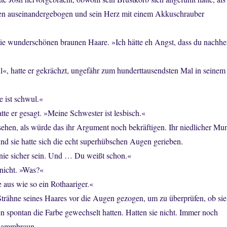
en auseinandergebogen und sein Herz mit einem Akkuschrauber
die wunderschönen braunen Haare. »Ich hätte eh Angst, dass du nachhe
l«, hatte er gekrächzt, ungefähr zum hunderttausendsten Mal in seinem
 ist schwul.«
tte er gesagt. »Meine Schwester ist lesbisch.«
sehen, als würde das ihr Argument noch bekräftigen. Ihr niedlicher Mu
und sie hatte sich die echt superhübschen Augen gerieben.
 nie sicher sein. Und … Du weißt schon.«
 nicht. »Was?«
 aus wie so ein Rothaariger.«
 Strähne seines Haares vor die Augen gezogen, um zu überprüfen, ob sie
en spontan die Farbe gewechselt hatten. Hatten sie nicht. Immer noch
hlammbraun.