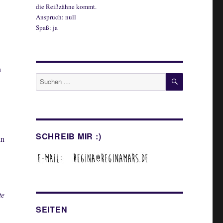
die Reißzähne kommt.
Anspruch: null
Spaß: ja
n
SUCHEN
Suche
nach:
SCHREIB MIR :)
in
te
SEITEN