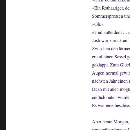
»Ein Rothaariger, der
Sommersprossen und s
»Oh.«
»Und außerdem …«
Josh war zurück auf 
Zwischen den lärmen
er auf einen Sessel 
geklappt. Zum Glück
Augen normal gewirk
nächsten Jahr einen 
Dean mit allen mögl
endlich outen würde.
Es war eine beschis
Aber heute Morgen, 
sonnenüberfluteten H