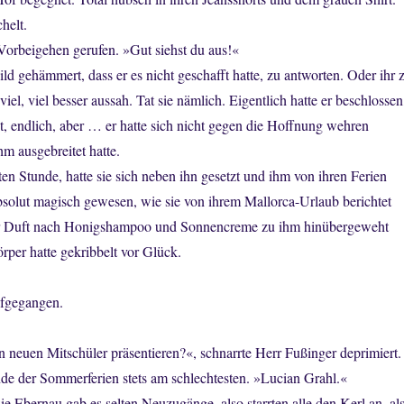
helt.
 Vorbeigehen gerufen. »Gut siehst du aus!«
ild gehämmert, dass er es nicht geschafft hatte, zu antworten. Oder ihr 
viel, viel besser aussah. Tat sie nämlich. Eigentlich hatte er beschlossen
tzt, endlich, aber … er hatte sich nicht gegen die Hoffnung wehren
hm ausgebreitet hatte.
ten Stunde, hatte sie sich neben ihn gesetzt und ihm von ihren Ferien
bsolut magisch gewesen, wie sie von ihrem Mallorca-Urlaub berichtet
ter Duft nach Honigshampoo und Sonnencreme zu ihm hinübergeweht
rper hatte gekribbelt vor Glück.
efgegangen.
n neuen Mitschüler präsentieren?«, schnarrte Herr Fußinger deprimiert.
nde der Sommerferien stets am schlechtesten. »Lucian Grahl.«
ie Ebernau gab es selten Neuzugänge, also starrten alle den Kerl an, al