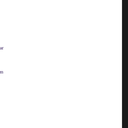
ar
im