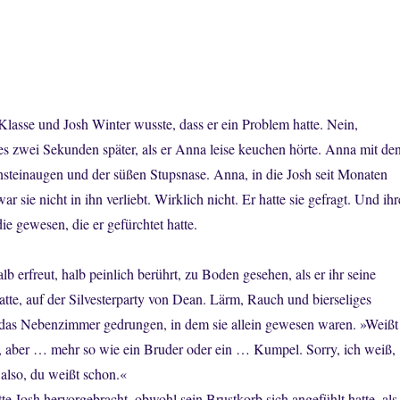
Klasse und Josh Winter wusste, dass er ein Problem hatte. Nein,
 es zwei Sekunden später, als er Anna leise keuchen hörte. Anna mit de
teinaugen und der süßen Stupsnase. Anna, in die Josh seit Monaten
war sie nicht in ihn verliebt. Wirklich nicht. Er hatte sie gefragt. Und ihr
e gewesen, die er gefürchtet hatte.
alb erfreut, halb peinlich berührt, zu Boden gesehen, als er ihr seine
tte, auf der Silvesterparty von Dean. Lärm, Rauch und bierseliges
 das Nebenzimmer gedrungen, in dem sie allein gewesen waren. »Weißt
tt, aber … mehr so wie ein Bruder oder ein … Kumpel. Sorry, ich weiß,
 also, du weißt schon.«
te Josh hervorgebracht, obwohl sein Brustkorb sich angefühlt hatte, als