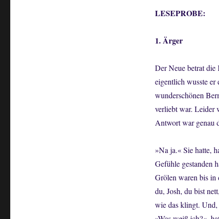
LESEPROBE:
1. Ärger
Der Neue betrat die 
eigentlich wusste er
wunderschönen Berns
verliebt war. Leider 
Antwort war genau di
»Na ja.« Sie hatte, h
Gefühle gestanden ha
Grölen waren bis in
du, Josh, du bist ne
wie das klingt. Und,
»Was weiß ich?«, hat