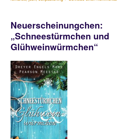
„Ebernau
4:
Winterchaot
Neuerscheinungchen:
Leseprobe
und
„Schneestürmchen und
Cover
Glühweinwürmchen“