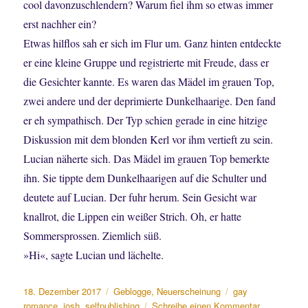
cool davonzuschlendern? Warum fiel ihm so etwas immer
erst nachher ein?
Etwas hilflos sah er sich im Flur um. Ganz hinten entdeckte
er eine kleine Gruppe und registrierte mit Freude, dass er
die Gesichter kannte. Es waren das Mädel im grauen Top,
zwei andere und der deprimierte Dunkelhaarige. Den fand
er eh sympathisch. Der Typ schien gerade in eine hitzige
Diskussion mit dem blonden Kerl vor ihm vertieft zu sein.
Lucian näherte sich. Das Mädel im grauen Top bemerkte
ihn. Sie tippte dem Dunkelhaarigen auf die Schulter und
deutete auf Lucian. Der fuhr herum. Sein Gesicht war
knallrot, die Lippen ein weißer Strich. Oh, er hatte
Sommersprossen. Ziemlich süß.
»Hi«, sagte Lucian und lächelte.
Veröffentlicht
Kategorien
Schlagwörter
18. Dezember 2017
Geblogge
,
Neuerscheinung
gay
am
zu
romance
,
josh
,
selfpublishing
Schreibe einen Kommentar