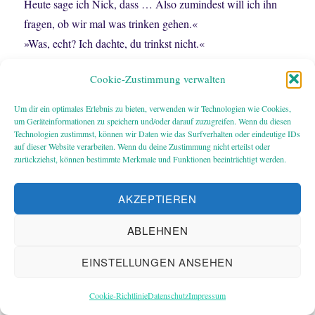
Heute sage ich Nick, dass … Also zumindest will ich ihn
fragen, ob wir mal was trinken gehen.«
»Was, echt? Ich dachte, du trinkst nicht.«
»Nur selten.« Ich räuspere mich. »Ich schätze den
Cookie-Zustimmung verwalten
Kontrollverlust nicht. Und außerdem muss ich deinen
besoffenen Arsch dauernd nach Hause fahren, also kann ich
Um dir ein optimales Erlebnis zu bieten, verwenden wir Technologien wie Cookies,
nie …«
um Geräteinformationen zu speichern und/oder darauf zuzugreifen. Wenn du diesen
Technologien zustimmst, können wir Daten wie das Surfverhalten oder eindeutige IDs
Frau Grobenolmer, die Personalchefin, steckt den Kopf in
auf dieser Website verarbeiten. Wenn du deine Zustimmung nicht erteilst oder
zurückziehst, können bestimmte Merkmale und Funktionen beeinträchtigt werden.
die Herrentoilette.
»He, Weihnachtsmann! Rudolf! Bereit, Frohsinn zu
AKZEPTIEREN
verbreiten, ihr Eumel?«
Die hat eindeutig schon vom Weihnachtspunsch
ABLEHNEN
schnabuliert. Ihre Nase ist röter als meine. Also meine
falsche.
EINSTELLUNGEN ANSEHEN
»Immer!, grunzt Balduin. »Oder, Rudi?«
Cookie-Richtlinie
Datenschutz
Impressum
»Rudolf.« Ich hasse Verniedlichungen. Nach 5 Jahren