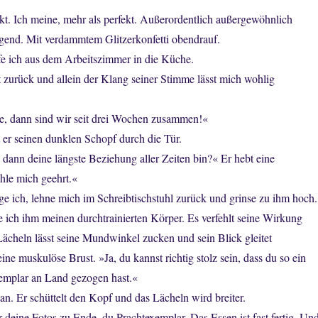
kt. Ich meine, mehr als perfekt. Außerordentlich außergewöhnlich
igend. Mit verdammtem Glitzerkonfetti obendrauf.
fe ich aus dem Arbeitszimmer in die Küche.
 zurück und allein der Klang seiner Stimme lässt mich wohlig
, dann sind wir seit drei Wochen zusammen!«
t er seinen dunklen Schopf durch die Tür.
 dann deine längste Beziehung aller Zeiten bin?« Er hebt eine
hle mich geehrt.«
age ich, lehne mich im Schreibtischstuhl zurück und grinse zu ihm hoch.
e ich ihm meinen durchtrainierten Körper. Es verfehlt seine Wirkung
Lächeln lässt seine Mundwinkel zucken und sein Blick gleitet
e muskulöse Brust. »Ja, du kannst richtig stolz sein, dass du so ein
emplar an Land gezogen hast.«
 an. Er schüttelt den Kopf und das Lächeln wird breiter.
r deine Fotos zu Ende, du Prachtexemplar. Das Essen ist fast fertig. Un