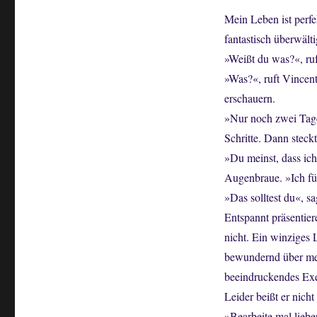
Mein Leben ist perfe
fantastisch überwält
»Weißt du was?«, ru
»Was?«, ruft Vincent
erschauern.
»Nur noch zwei Tage
Schritte. Dann steck
»Du meinst, dass ich
Augenbraue. »Ich fü
»Das solltest du«, s
Entspannt präsentier
nicht. Ein winziges 
bewundernd über mein
beeindruckendes Ex
Leider beißt er nicht
»Bearbeite mal liebe