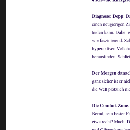
Diagnose: Depp
: D
einen neugierigen Z
leiden kann. Dabei i
wie faszinierend. Sc
hyperaktiven Vollch
herausfinden. Schließ
Der Morgen danac
ganz sicher ist er n
die Welt plötzlich ni
Die Comfort Zone
:
Bernd, sein bester F
etwa recht? Macht D
und Glitzershorts be