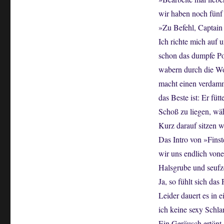
wir haben noch fünf 
»Zu Befehl, Captain
Ich richte mich auf 
schon das dumpfe Po
wabern durch die Wo
macht einen verdamm
das Beste ist: Er fü
Schoß zu liegen, wäh
Kurz darauf sitzen w
Das Intro von »Finst
wir uns endlich von
Halsgrube und seufze
Ja, so fühlt sich das 
Leider dauert es in 
ich keine sexy Schl
Ein Geräusch ertönt.