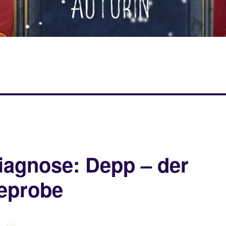
iagnose: Depp – der
eprobe