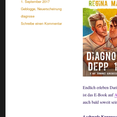
Veröffentlicht
1. September 2017
am
Kategorien
Geblogge
,
Neuerscheinung
Schlagwörter
diagnose
zu
Schreibe einen Kommentar
Neuerscheinung:
Diagnose:
Depp
–
der
Sammelband
+
Leseprobe
Endlich erleben Dar
ist das E-Book auf
A
auch bald soweit sei
4 schwule Kurzges