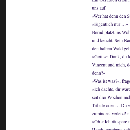
uns auf.
»Wer hat denn den Sc
»Eigentlich nur …«
Bernd platzt ins Woh
und keucht. Sein Ba
den halben Wald gehe
»Gott sei Dank, du l
Vincent und mich, d
denn?«
»Was ist was?«, frage
»Ich dachte, dir wär
seit drei Wochen nic
Tribale oder … Du wa
zumindest verletzt!«
»Oh.« Ich räuspere m
Handy geschaut, se