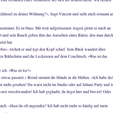
hlüssel zu deiner Wohnung?«, fragt Vincent und sieht mich erstaunt a
nzimmer. Er ist blass. Mit weit aufgerissenen Augen glotzt er mich an
rt und sein Bauch geben ihm das Aussehen eines Bären, den man durc
tzt hat.
ebst«, röchelt er und legt den Kopf schief. Sein Blick wandert über
en Bildschirm und die Leckereien auf dem Couchtisch. »Was ist das
 ich. »Was ist los?«
e etwas passiert.« Bernd stemmt die Hände in die Hüften. »Ich habe dic
ht mehr gesehen! Du warst nicht im Studio oder auf Julians Party und 
rst verschwunden! Ich hab geglaubt, du liegst hier und bist tot! Oder
ich. »Hast du oft angerufen? Ich hab nicht mehr so häufig auf mein
it …«