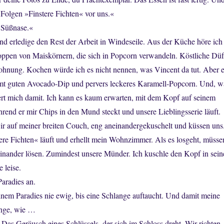
Folgen »Finstere Fichten« vor uns.«
 Süßnase.«
und erledige den Rest der Arbeit in Windeseile. Aus der Küche höre ich
ppen von Maiskörnern, die sich in Popcorn verwandeln. Köstliche Düf
hnung. Kochen würde ich es nicht nennen, was Vincent da tut. Aber e
t guten Avocado-Dip und pervers leckeres Karamell-Popcorn. Und, w
ttert mich damit. Ich kann es kaum erwarten, mit dem Kopf auf seinem
rend er mir Chips in den Mund steckt und unsere Lieblingsserie läuft.
ir auf meiner breiten Couch, eng aneinandergekuschelt und küssen uns
ere Fichten« läuft und erhellt mein Wohnzimmer. Als es losgeht, müsse
einander lösen. Zumindest unsere Münder. Ich kuschle den Kopf in sein
 leise.
Paradies an.
einem Paradies nie ewig, bis eine Schlange auftaucht. Und damit meine
ange, wie …
 Das Geräusch eines Schlüssels, der sich im Schloss dreht. Wir richten