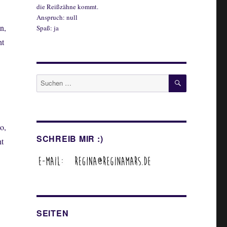
die Reißzähne kommt.
Anspruch: null
n,
Spaß: ja
ht
SUCHEN
Suche
nach:
o,
SCHREIB MIR :)
ht
SEITEN