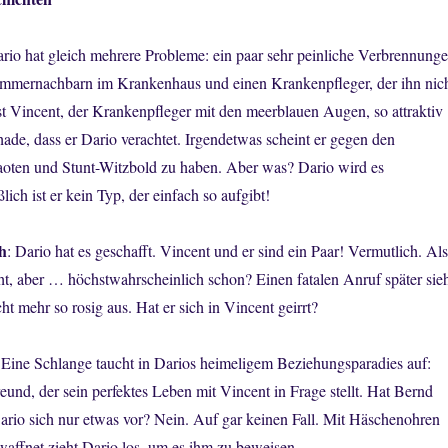
ario hat gleich mehrere Probleme: ein paar sehr peinliche Verbrennunge
immernachbarn im Krankenhaus und einen Krankenpfleger, der ihn nic
st Vincent, der Krankenpfleger mit den meerblauen Augen, so attraktiv
hade, dass er Dario verachtet. Irgendetwas scheint er gegen den
aoten und Stunt-Witzbold zu haben. Aber was? Dario wird es
lich ist er kein Typ, der einfach so aufgibt!
h
: Dario hat es geschafft. Vincent und er sind ein Paar! Vermutlich. Als
icht, aber … höchstwahrscheinlich schon? Einen fatalen Anruf später sie
cht mehr so rosig aus. Hat er sich in Vincent geirrt?
 Eine Schlange taucht in Darios heimeligem Beziehungsparadies auf:
reund, der sein perfektes Leben mit Vincent in Frage stellt. Hat Bernd
ario sich nur etwas vor? Nein. Auf gar keinen Fall. Mit Häschenohren
waffnet zieht Dario los, um es ihm zu beweisen.