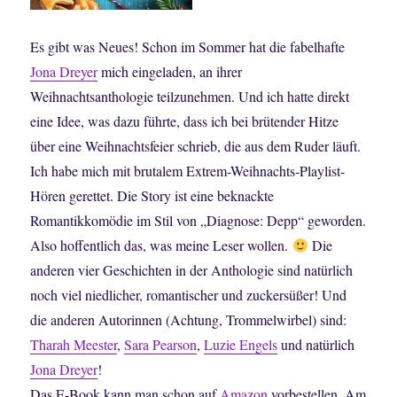
Es gibt was Neues! Schon im Sommer hat die fabelhafte
Jona Dreyer
mich eingeladen, an ihrer
Weihnachtsanthologie teilzunehmen. Und ich hatte direkt
eine Idee, was dazu führte, dass ich bei brütender Hitze
über eine Weihnachtsfeier schrieb, die aus dem Ruder läuft.
Ich habe mich mit brutalem Extrem-Weihnachts-Playlist-
Hören gerettet. Die Story ist eine beknackte
Romantikkomödie im Stil von „Diagnose: Depp“ geworden.
Also hoffentlich das, was meine Leser wollen.
Die
anderen vier Geschichten in der Anthologie sind natürlich
noch viel niedlicher, romantischer und zuckersüßer! Und
die anderen Autorinnen (Achtung, Trommelwirbel) sind:
Tharah Meester
,
Sara Pearson
,
Luzie Engels
und natürlich
Jona Dreyer
!
Das E-Book kann man schon auf
Amazon
vorbestellen. Am