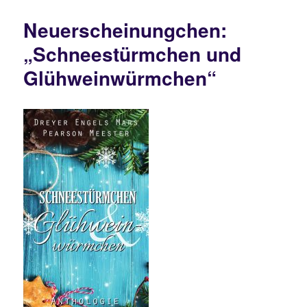
geht
looos!!!
Neuerscheinungchen:
„Schneestürmchen und
Glühweinwürmchen“