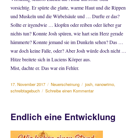
vorsichtig. Er spürte die glatte, warme Haut und die Rippen
und Muskeln und die Wirbelsäule und … Durfte er das?
Sollte er irgendwie … klopfen oder reiben oder lieber gar
nichts tun? Konnte Josh spüren, wie hart sein Herz gerade
hämmerte? Konnte jemand sie im Dunkeln sehen? Das …
war doch keine Falle, oder? Aber Josh würde doch nicht …
Hitze breitete sich in Luciens Körper aus.
Mist, dachte er. Das war ein Fehler.
Veröffentlicht
Kategorien
Schlagwörter
17. November 2017
Neuerscheinung
josh
,
nanowrimo
,
am
zu
schreibtagebuch
Schreibe einen Kommentar
Neuerscheinungchen:
„Schneestürmchen
und
Endlich eine Entwicklung
Glühweinwürmchen“