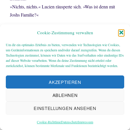
»Nichts, nichts.« Lucien räusperte sich. »Was ist denn mit
Joshs Familie?«
Veröffentlicht
Kategorien
Schlagwörter
9. November 2017
Geblogge
josh
,
nanowrimo
,
Cookie-Zustimmung verwalten
am
zu
schreibtagebuch
Schreibe einen Kommentar
Grobe
Um dir ein optimales Erlebnis zu bieten, verwenden wir Technologien wie Cookies,
Missverständnisse
um Geräteinformationen zu speichern und/oder darauf zuzugreifen. Wenn du diesen
Technologien zustimmst, können wir Daten wie das Surfverhalten oder eindeutige IDs
Irgendwie schön
auf dieser Website verarbeiten. Wenn du deine Zustimmung nicht erteilst oder
zurückziehst, können bestimmte Merkmale und Funktionen beeinträchtigt werden.
Das Buch ist im vollen Gange, auch wenn ich nicht so
AKZEPTIEREN
schnell zum Schreiben komme wie ich es gern würde. Da
sind noch zwei Aufträge, um die ich mich ebenfalls
ABLEHNEN
kümmern muss. Aber das Schreiben macht genau so viel
EINSTELLUNGEN ANSEHEN
Spaß, wie ich gehofft hatte. Ich liebe dich, Josh! Und du
hast noch nicht mal eine deiner patentierten Idiotenaktionen
Cookie-Richtlinie
Datenschutz
Impressum
gebracht, obwohl … die Szene, die ich vorhin geschrieben