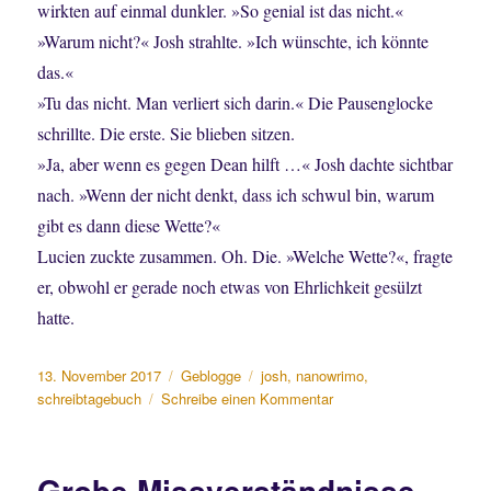
wirkten auf einmal dunkler. »So genial ist das nicht.«
»Warum nicht?« Josh strahlte. »Ich wünschte, ich könnte
das.«
»Tu das nicht. Man verliert sich darin.« Die Pausenglocke
schrillte. Die erste. Sie blieben sitzen.
»Ja, aber wenn es gegen Dean hilft …« Josh dachte sichtbar
nach. »Wenn der nicht denkt, dass ich schwul bin, warum
gibt es dann diese Wette?«
Lucien zuckte zusammen. Oh. Die. »Welche Wette?«, fragte
er, obwohl er gerade noch etwas von Ehrlichkeit gesülzt
hatte.
Veröffentlicht
Kategorien
Schlagwörter
13. November 2017
Geblogge
josh
,
nanowrimo
,
am
zu
schreibtagebuch
Schreibe einen Kommentar
Endlich
eine
Entwicklung
Grobe Missverständnisse