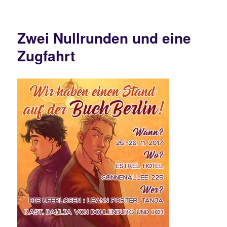
Messe
überlebt,
Nano
Zwei Nullrunden und eine
gewonnen
Zugfahrt