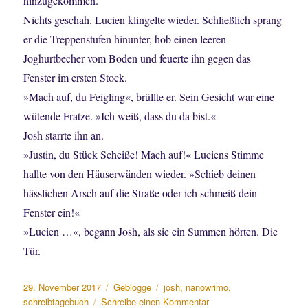
hinzugekommen.
Nichts geschah. Lucien klingelte wieder. Schließlich sprang
er die Treppenstufen hinunter, hob einen leeren
Joghurtbecher vom Boden und feuerte ihn gegen das
Fenster im ersten Stock.
»Mach auf, du Feigling«, brüllte er. Sein Gesicht war eine
wütende Fratze. »Ich weiß, dass du da bist.«
Josh starrte ihn an.
»Justin, du Stück Scheiße! Mach auf!« Luciens Stimme
hallte von den Häuserwänden wieder. »Schieb deinen
hässlichen Arsch auf die Straße oder ich schmeiß dein
Fenster ein!«
»Lucien …«, begann Josh, als sie ein Summen hörten. Die
Tür.
Veröffentlicht
Kategorien
Schlagwörter
29. November 2017
Geblogge
josh
,
nanowrimo
,
am
zu
schreibtagebuch
Schreibe einen Kommentar