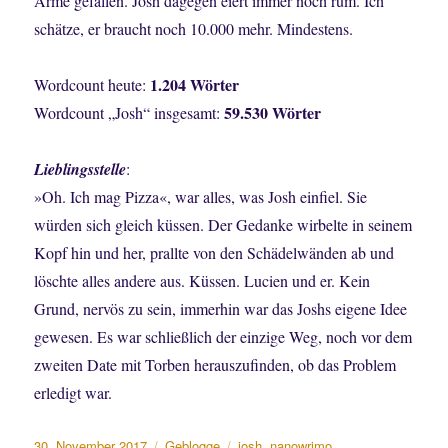
Arme gefallen. Josh dagegen eiert immer noch rum. Ich
schätze, er braucht noch 10.000 mehr. Mindestens.
1.204 Wörter
Wordcount heute:
59.530 Wörter
Wordcount „Josh“ insgesamt:
Lieblingsstelle
:
»Oh. Ich mag Pizza«, war alles, was Josh einfiel. Sie
würden sich gleich küssen. Der Gedanke wirbelte in seinem
Kopf hin und her, prallte von den Schädelwänden ab und
löschte alles andere aus. Küssen. Lucien und er. Kein
Grund, nervös zu sein, immerhin war das Joshs eigene Idee
gewesen. Es war schließlich der einzige Weg, noch vor dem
zweiten Date mit Torben herauszufinden, ob das Problem
erledigt war.
Veröffentlicht
Kategorien
Schlagwörter
30. November 2017
Geblogge
josh
,
nanowrimo
,