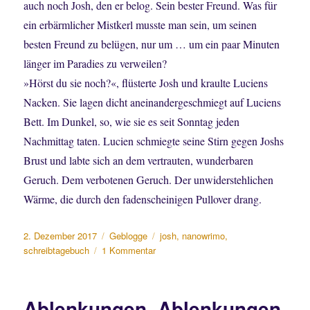
auch noch Josh, den er belog. Sein bester Freund. Was für
ein erbärmlicher Mistkerl musste man sein, um seinen
besten Freund zu belügen, nur um … um ein paar Minuten
länger im Paradies zu verweilen?
»Hörst du sie noch?«, flüsterte Josh und kraulte Luciens
Nacken. Sie lagen dicht aneinandergeschmiegt auf Luciens
Bett. Im Dunkel, so, wie sie es seit Sonntag jeden
Nachmittag taten. Lucien schmiegte seine Stirn gegen Joshs
Brust und labte sich an dem vertrauten, wunderbaren
Geruch. Dem verbotenen Geruch. Der unwiderstehlichen
Wärme, die durch den fadenscheinigen Pullover drang.
Veröffentlicht
Kategorien
Schlagwörter
2. Dezember 2017
Geblogge
josh
,
nanowrimo
,
am
zu
schreibtagebuch
1 Kommentar
Etwas
besser?
Ablenkungen, Ablenkungen