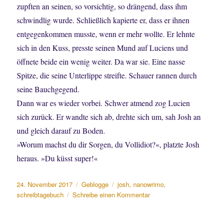
zupften an seinen, so vorsichtig, so drängend, dass ihm
schwindlig wurde. Schließlich kapierte er, dass er ihnen
entgegenkommen musste, wenn er mehr wollte. Er lehnte
sich in den Kuss, presste seinen Mund auf Luciens und
öffnete beide ein wenig weiter. Da war sie. Eine nasse
Spitze, die seine Unterlippe streifte. Schauer rannen durch
seine Bauchgegend.
Dann war es wieder vorbei. Schwer atmend zog Lucien
sich zurück. Er wandte sich ab, drehte sich um, sah Josh an
und gleich darauf zu Boden.
»Worum machst du dir Sorgen, du Vollidiot?«, platzte Josh
heraus. »Du küsst super!«
Veröffentlicht
Kategorien
Schlagwörter
24. November 2017
Geblogge
josh
,
nanowrimo
,
am
zu
schreibtagebuch
Schreibe einen Kommentar
Zwei
Nullrunden