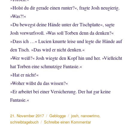
»Holst du dir gerade einen runter?«, fragte Josh neugierig.
»Was?!«
»Du bewegst deine Hände unter der Tischplatte«, sagte
Josh vorwurfsvoll. »Was soll Torben denn da denken?«
»Dass ich …« Lucien knurrte leise und legte die Hände auf
den Tisch. »Das wird er nicht denken.«
»Wer weiß?« Josh wiegte den Kopf hin und her. »Vielleicht
hat Torben eine schmutzige Fantasie.«
»Hat er nicht!«
»Woher willst du das wissen?«
»Er arbeitet bei einer Versicherung. Der hat gar keine
Fantasie.«
Veröffentlicht
Kategorien
Schlagwörter
21. November 2017
Geblogge
josh
,
nanowrimo
,
am
zu
schreibtagebuch
Schreibe einen Kommentar
Es