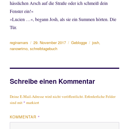
hässlichen Arsch auf die Straße oder ich schmeiß dein
Fenster ein!«
»Lucien …«, begann Josh, als sie ein Summen hörten. Die
Tür.
Autor
Veröffentlicht
Kategorien
Schlagwörter
reginamars
29. November 2017
Geblogge
josh
,
am
nanowrimo
,
schreibtagebuch
Schreibe einen Kommentar
Deine E-Mail-Adresse wird nicht veröffentlicht.
Erforderliche Felder
sind mit
*
markiert
KOMMENTAR
*