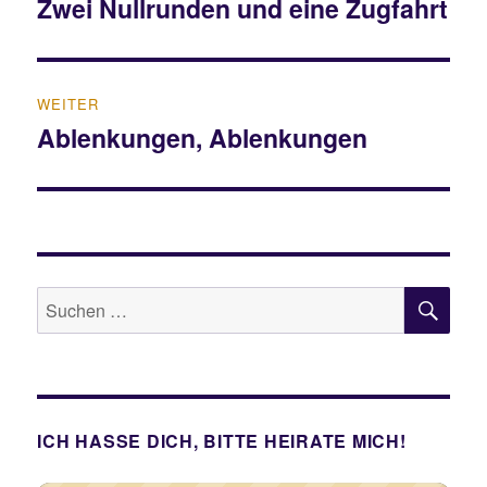
Zwei Nullrunden und eine Zugfahrt
Vorheriger
Beitrag:
WEITER
Ablenkungen, Ablenkungen
Nächster
Beitrag:
SU
Suche
nach:
ICH HASSE DICH, BITTE HEIRATE MICH!