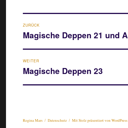
Beitragsnavigation
ZURÜCK
Magische Deppen 21 und A
Vorheriger
Beitrag:
WEITER
Magische Deppen 23
Nächster
Beitrag:
Regina Mars
Datenschutz
Mit Stolz präsentiert von WordPress