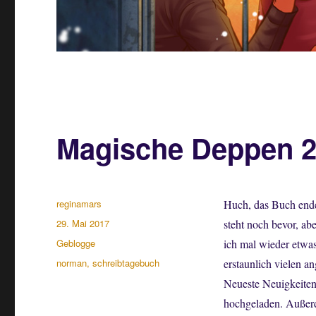
Magische Deppen 
Autor
reginamars
Huch, das Buch endet
Veröffentlicht
29. Mai 2017
steht noch bevor, ab
am
Kategorien
Geblogge
ich mal wieder etwas
Schlagwörter
norman
,
schreibtagebuch
erstaunlich vielen 
Neueste Neuigkeiten:
hochgeladen. Außerd