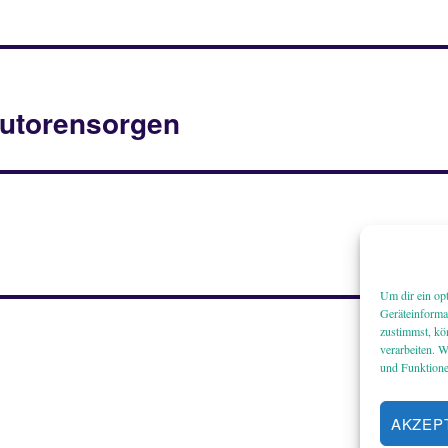
utorensorgen
Um dir ein op
Geräteinforma
zustimmst, kö
verarbeiten. 
und Funktione
AKZEP