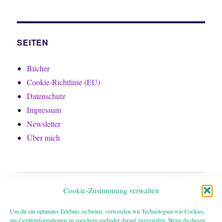
SEITEN
Bücher
Cookie-Richtlinie (EU)
Datenschutz
Impressum
Newsletter
Über mich
Home
Cookie-Zustimmung verwalten
Bücher
Um dir ein optimales Erlebnis zu bieten, verwenden wir Technologien wie Cookies,
um Geräteinformationen zu speichern und/oder darauf zuzugreifen. Wenn du diesen