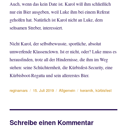
Auch, wenn das kein Date ist. Karol will ihm schließlich
nur ein Bier ausgeben, weil Luke ihm bei einem Referat
geholfen hat. Natürlich ist Karol nicht an Luke, dem
seltsamen Streber, interessiert.
Nicht Karol, der selbstbewusste, sportliche, absolut
umwerfende Klassenclown. Ist er nicht, oder? Luke muss es
herausfinden, trotz all der Hindernisse, die ihm im Weg
stehen: seine Schüchternheit, die Kürbisfest-Security, eine
Kürbisboot-Regatta und sein allererstes Bier.
Autor
Veröffentlicht
Kategorien
Schlagwörter
reginamars
15. Juli 2019
Allgemein
keramik
,
kürbisfest
am
Schreibe einen Kommentar