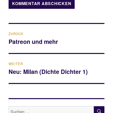
Beitragsnavigation
ZURÜCK
Patreon und mehr
Vorheriger
Beitrag:
WEITER
Neu: Milan (Dichte Dichter 1)
Nächster
Beitrag:
SU
Suche