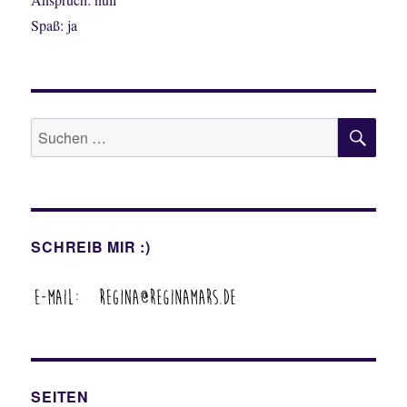
Spaß: ja
SU
Suche
nach:
SCHREIB MIR :)
SEITEN