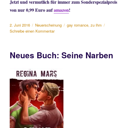
Jetzt und vermutlich für immer zum Sonderspezialpreis
von nur 0,99 Euro auf
amazon
!
Veröffentlicht
Kategorien
Schlagwörter
2. Juni 2016
Neuerscheinung
gay romance
,
zu ihm
am
zu
Schreibe einen Kommentar
Neues
Buch:
Zu
Neues Buch: Seine Narben
ihm