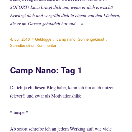
SOFORT! Luca bringt dich um, wenn er dich erwischt!
Erwürgt dich und vergräbt dich in einem von den Löchern,
die er im Garten gebuddelt hat und …
«
Veröffentlicht
Kategorien
Schlagwörter
4. Juli 2016
Geblogge
camp nano
,
Sonnengeküsst
am
zu
Schreibe einen Kommentar
Camp
Nano:
Tag
Camp Nano: Tag 1
4
Da ich ja eh diesen Blog habe, kann ich ihn auch nutzen
(clever!) und zwar als Motivationshilfe.
*räusper*
Ab sofort schreibe ich an jedem Werktag auf, wie viele