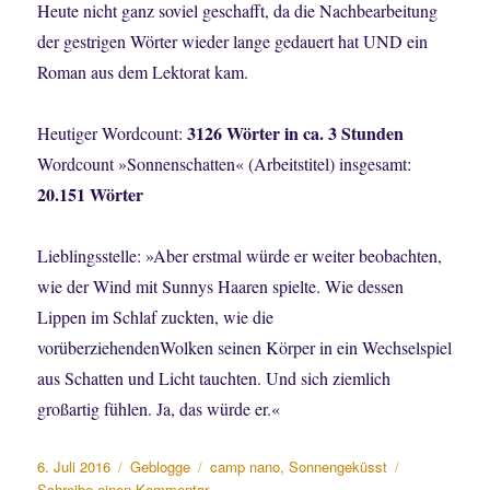
Heute nicht ganz soviel geschafft, da die Nachbearbeitung
der gestrigen Wörter wieder lange gedauert hat UND ein
Roman aus dem Lektorat kam.
3126 Wörter in ca. 3 Stunden
Heutiger Wordcount:
Wordcount »Sonnenschatten« (Arbeitstitel) insgesamt:
20.151 Wörter
Lieblingsstelle: »Aber erstmal würde er weiter beobachten,
wie der Wind mit Sunnys Haaren spielte. Wie dessen
Lippen im Schlaf zuckten, wie die
vorüberziehendenWolken seinen Körper in ein Wechselspiel
aus Schatten und Licht tauchten. Und sich ziemlich
großartig fühlen. Ja, das würde er.«
Veröffentlicht
Kategorien
Schlagwörter
6. Juli 2016
Geblogge
camp nano
,
Sonnengeküsst
am
zu
Schreibe einen Kommentar