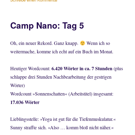
Camp
Nano:
Tag
Camp Nano: Tag 5
6
Oh, ein neuer Rekord. Ganz knapp.
Wenn ich so
weitermache, komme ich echt auf ein Buch im Monat.
6.420 Wörter in ca. 7 Stunden
Heutiger Wordcount:
(plus
schlappe drei Stunden Nachbearbeitung der gestrigen
Wörter)
Wordcount »Sonnenschatten« (Arbeitstitel) insgesamt:
17.036 Wörter
Lieblingsstelle: »Yoga ist gut für die Tiefenmuskulatur.«
Sunny straffte sich. »Also … komm bloß nicht näher.«