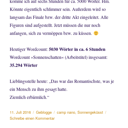
komme ich auf sechs Stunden für ca. 5000 Wörter. Hm.
Könnte eigentlich schlimmer sein. Außerdem wird so
langsam das Finale bzw. der dritte Akt eingeleitet. Alle
Figuren sind aufgestellt. Jetzt müssen die nur noch
anfangen, sich zu vermöppen bzw. zu küssen.
5030 Wörter in ca. 6 Stunden
Heutiger Wordcount:
Wordcount »Sonnenschatten« (Arbeitstitel) insgesamt:
35.294 Wörter
Lieblingsstelle heute: „Das war das Romantischste, was je
ein Mensch zu ihm gesagt hatte.
Ziemlich erbärmlich.“
Veröffentlicht
Kategorien
Schlagwörter
11. Juli 2016
Geblogge
camp nano
,
Sonnengeküsst
am
zu
Schreibe einen Kommentar
Camp