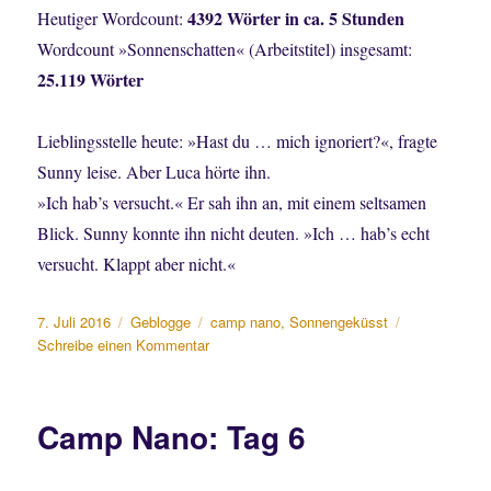
4392 Wörter in ca. 5 Stunden
Heutiger Wordcount:
Wordcount »Sonnenschatten« (Arbeitstitel) insgesamt:
25.119 Wörter
Lieblingsstelle heute: »Hast du … mich ignoriert?«, fragte
Sunny leise. Aber Luca hörte ihn.
»Ich hab’s versucht.« Er sah ihn an, mit einem seltsamen
Blick. Sunny konnte ihn nicht deuten. »Ich … hab’s echt
versucht. Klappt aber nicht.«
Veröffentlicht
Kategorien
Schlagwörter
7. Juli 2016
Geblogge
camp nano
,
Sonnengeküsst
am
zu
Schreibe einen Kommentar
Camp
Nano:
Tag
Camp Nano: Tag 6
7