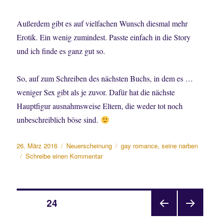
Außerdem gibt es auf vielfachen Wunsch diesmal mehr
Erotik. Ein wenig zumindest. Passte einfach in die Story
und ich finde es ganz gut so.
So, auf zum Schreiben des nächsten Buchs, in dem es …
weniger Sex gibt als je zuvor. Dafür hat die nächste
Hauptfigur ausnahmsweise Eltern, die weder tot noch
unbeschreiblich böse sind.
Veröffentlicht
Kategorien
Schlagwörter
26. März 2016
Neuerscheinung
gay romance
,
seine narben
am
zu
Schreibe einen Kommentar
Neues
Buch:
Seine
Beitragsnavigation
Narben
SEITE
24