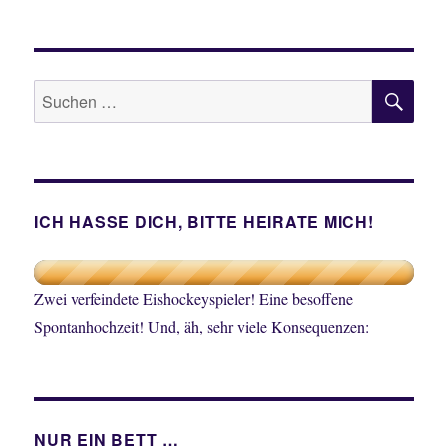
VOR
NÄC
HERI
HSTE
GE
SEIT
SEIT
E
E
SU
Suche
nach:
ICH HASSE DICH, BITTE HEIRATE MICH!
Zwei verfeindete Eishockeyspieler! Eine besoffene
Spontanhochzeit! Und, äh, sehr viele Konsequenzen:
NUR EIN BETT …