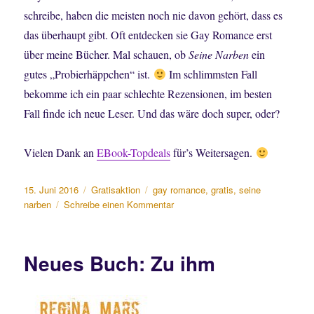
schreibe, haben die meisten noch nie davon gehört, dass es
das überhaupt gibt. Oft entdecken sie Gay Romance erst
über meine Bücher. Mal schauen, ob
Seine Narben
ein
gutes „Probierhäppchen“ ist.
Im schlimmsten Fall
bekomme ich ein paar schlechte Rezensionen, im besten
Fall finde ich neue Leser. Und das wäre doch super, oder?
Vielen Dank an
EBook-Topdeals
für’s Weitersagen.
Veröffentlicht
Kategorien
Schlagwörter
15. Juni 2016
Gratisaktion
gay romance
,
gratis
,
seine
am
zu
narben
Schreibe einen Kommentar
Seine
Narben
Gratis!
Neues Buch: Zu ihm