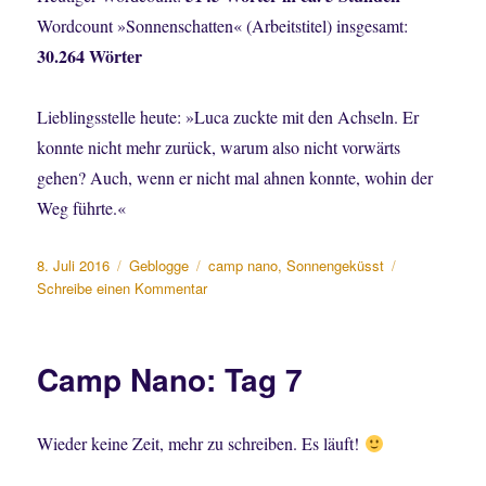
Wordcount »Sonnenschatten« (Arbeitstitel) insgesamt:
30.264 Wörter
Lieblingsstelle heute: »Luca zuckte mit den Achseln. Er
konnte nicht mehr zurück, warum also nicht vorwärts
gehen? Auch, wenn er nicht mal ahnen konnte, wohin der
Weg führte.«
Veröffentlicht
Kategorien
Schlagwörter
8. Juli 2016
Geblogge
camp nano
,
Sonnengeküsst
am
zu
Schreibe einen Kommentar
Camp
Nano:
Tag
Camp Nano: Tag 7
8
–
Endlich
Wieder keine Zeit, mehr zu schreiben. Es läuft!
eine
Erklärung