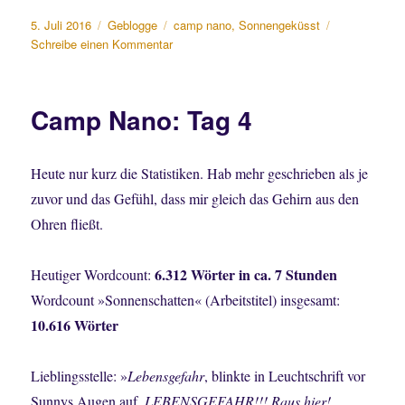
Veröffentlicht
Kategorien
Schlagwörter
5. Juli 2016
Geblogge
camp nano
,
Sonnengeküsst
am
zu
Schreibe einen Kommentar
Camp
Nano:
Tag
Camp Nano: Tag 4
5
Heute nur kurz die Statistiken. Hab mehr geschrieben als je
zuvor und das Gefühl, dass mir gleich das Gehirn aus den
Ohren fließt.
6.312 Wörter in ca. 7 Stunden
Heutiger Wordcount:
Wordcount »Sonnenschatten« (Arbeitstitel) insgesamt:
10.616 Wörter
Lieblingsstelle: »
Lebensgefahr
, blinkte in Leuchtschrift vor
Sunnys Augen auf.
LEBENSGEFAHR!!! Raus hier!