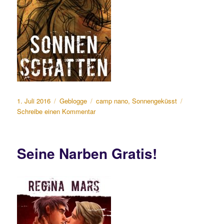
Veröffentlicht
Kategorien
Schlagwörter
1. Juli 2016
Geblogge
camp nano
,
Sonnengeküsst
am
zu
Schreibe einen Kommentar
Camp
Nano:
Tag
Seine Narben Gratis!
1