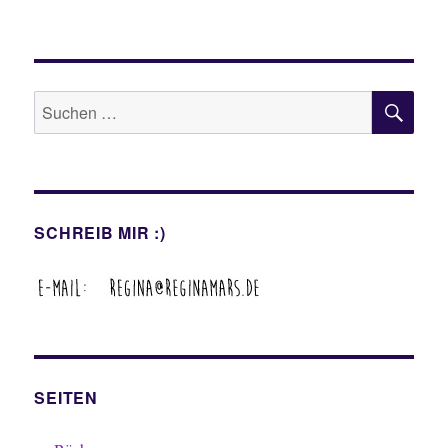
SU
Suche
nach:
SCHREIB MIR :)
SEITEN