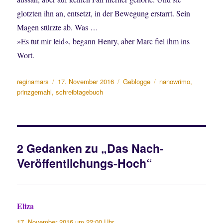
glotzten ihn an, entsetzt, in der Bewegung erstarrt. Sein
Magen stürzte ab. Was …
»Es tut mir leid«, begann Henry, aber Marc fiel ihm ins
Wort.
Autor
Veröffentlicht
Kategorien
Schlagwörter
reginamars
17. November 2016
Geblogge
nanowrimo
,
am
prinzgemahl
,
schreibtagebuch
2 Gedanken zu „Das Nach-
Veröffentlichungs-Hoch“
Eliza
sagt:
17. November 2016 um 22:00 Uhr