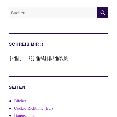
SU
Suche
nach:
SCHREIB MIR :)
SEITEN
Bücher
Cookie-Richtlinie (EU)
Datenschutz