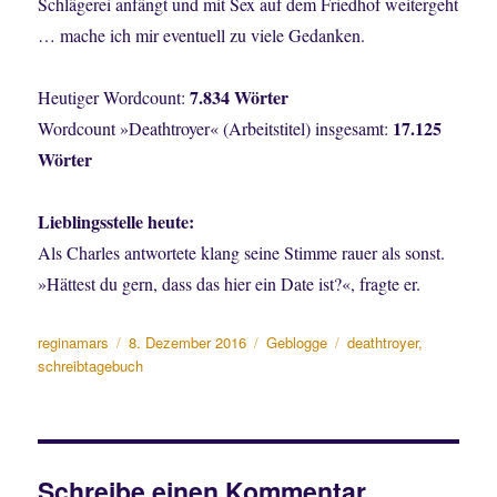
Schlägerei anfängt und mit Sex auf dem Friedhof weitergeht
… mache ich mir eventuell zu viele Gedanken.
7.834 Wörter
Heutiger Wordcount:
17.125
Wordcount »Deathtroyer« (Arbeitstitel) insgesamt:
Wörter
Lieblingsstelle heute:
Als Charles antwortete klang seine Stimme rauer als sonst.
»Hättest du gern, dass das hier ein Date ist?«, fragte er.
Autor
Veröffentlicht
Kategorien
Schlagwörter
reginamars
8. Dezember 2016
Geblogge
deathtroyer
,
am
schreibtagebuch
Schreibe einen Kommentar