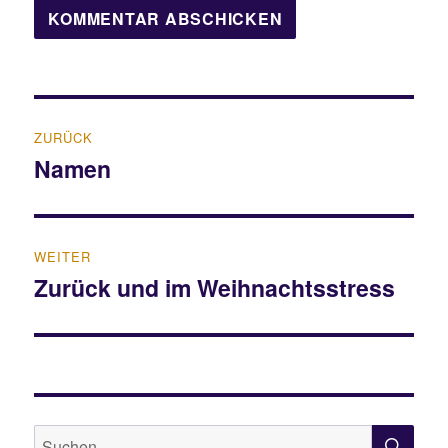
Beitragsnavigation
ZURÜCK
Namen
Vorheriger
Beitrag:
WEITER
Zurück und im Weihnachtsstress
Nächster
Beitrag:
SU
Suche